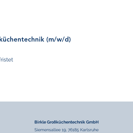
ßküchentechnik (m/w/d)
istet​
Birkle Großküchentechnik GmbH
Siemensallee 19, 76185 Karlsruhe