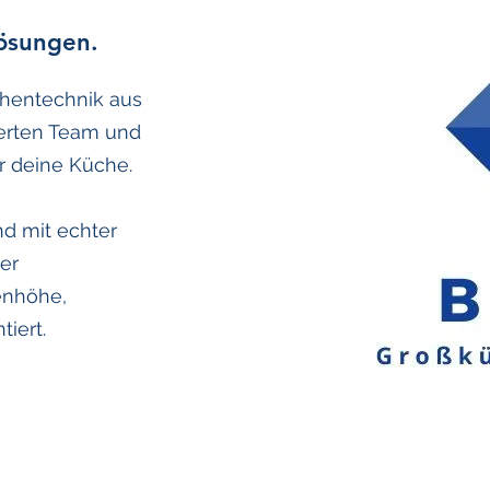
Lösungen.
chentechnik aus
ierten Team und
r deine Küche.
nd mit echter
der
enhöhe,
tiert.